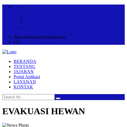
dinas.kebakaran@gmail.com
112
BERANDA
TENTANG
JAJARAN
Portal Aplikasi
LAYANAN
KONTAK
EVAKUASI HEWAN