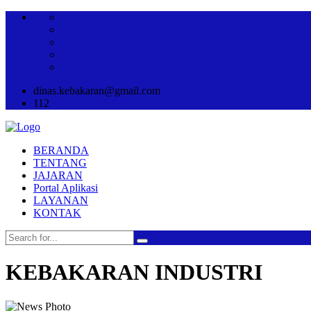
dinas.kebakaran@gmail.com
112
BERANDA
TENTANG
JAJARAN
Portal Aplikasi
LAYANAN
KONTAK
KEBAKARAN INDUSTRI