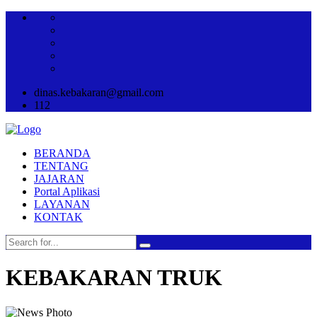
dinas.kebakaran@gmail.com
112
BERANDA
TENTANG
JAJARAN
Portal Aplikasi
LAYANAN
KONTAK
KEBAKARAN TRUK